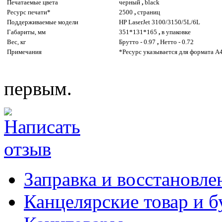
Печатаемые цвета
черный
,
black
Ресурс печати*
2500
,
страниц
Поддерживаемые модели
HP LaserJet 3100/3150/5L/6L
Габариты, мм
351*131*165
,
в упаковке
Вес, кг
Брутто - 0.97
,
Нетто - 0.72
Примечания
*Ресурс указывается для формата A4
первым.
Заправка и восстановле
Канцелярские товар и б