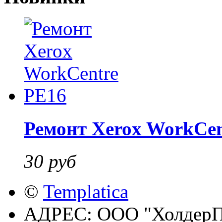
Ремонт Xerox WorkCen
30 руб
©
Templatica
АДРЕС:
ООО "ХолдерПр