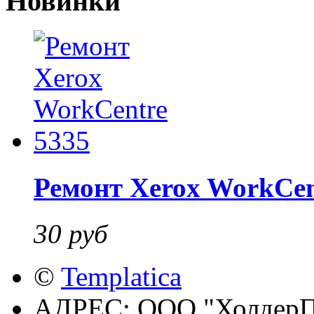
Новинки
Ремонт Xerox WorkCen
30 руб
©
Templatica
АДРЕС:
ООО "ХолдерПр