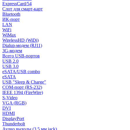
ExpressCard/54
Слот для смарт-карт
Bluetooth
ИК-порт
LAN
WiFi
WiMax
WirelessHD (WiDi)
Dialup-модем (RJ11)
3G-модем
Всего USB-портов
USB 2.0
USB 3.0
eSATA/USB combo
eSATA
USB "Sleep & Charge"
COM-порт (RS-232)
IEEE 1394 (FireWire)
S-Video
VGA (RGB)
DVI
HDMI
DisplayPort
Thunderbolt
Аудио выходы (3.5 мм jack)