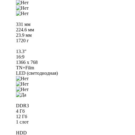
331 мм
224.6 мм
23.9 мм
1720 г
13.3"
16:9
1366 x 768
TN+Film
LED (светодиодная)
DDR3
4 Гб
12 Гб
1 слот
HDD