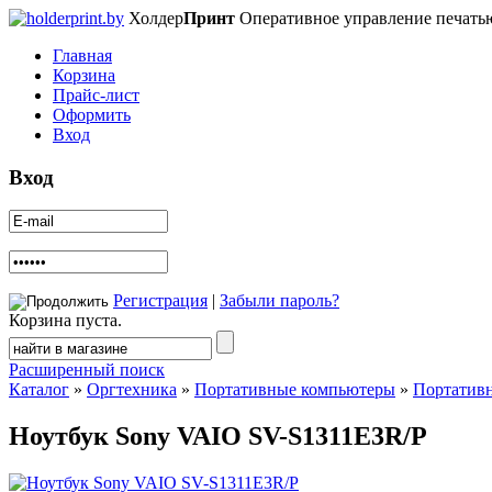
Холдер
Принт
Оперативное управление печать
Главная
Корзина
Прайс-лист
Оформить
Вход
Вход
Регистрация
|
Забыли пароль?
Корзина пуста.
Расширенный поиск
Каталог
»
Оргтехника
»
Портативные компьютеры
»
Портатив
Ноутбук Sony VAIO SV-S1311E3R/P