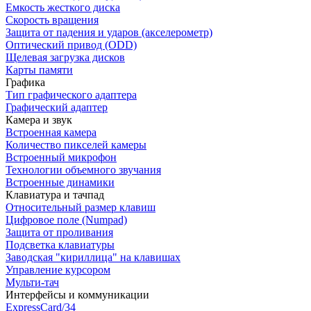
Емкость жесткого диска
Скорость вращения
Защита от падения и ударов (акселерометр)
Оптический привод (ODD)
Щелевая загрузка дисков
Карты памяти
Графика
Тип графического адаптера
Графический адаптер
Камера и звук
Встроенная камера
Количество пикселей камеры
Встроенный микрофон
Технологии объемного звучания
Встроенные динамики
Клавиатура и тачпад
Относительный размер клавиш
Цифровое поле (Numpad)
Защита от проливания
Подсветка клавиатуры
Заводская "кириллица" на клавишах
Управление курсором
Мульти-тач
Интерфейсы и коммуникации
ExpressCard/34