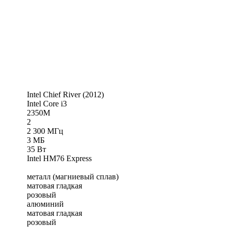
Intel Chief River (2012)
Intel Core i3
2350M
2
2 300 МГц
3 МБ
35 Вт
Intel HM76 Express
металл
(магниевый сплав)
матовая гладкая
розовый
алюминий
матовая гладкая
розовый