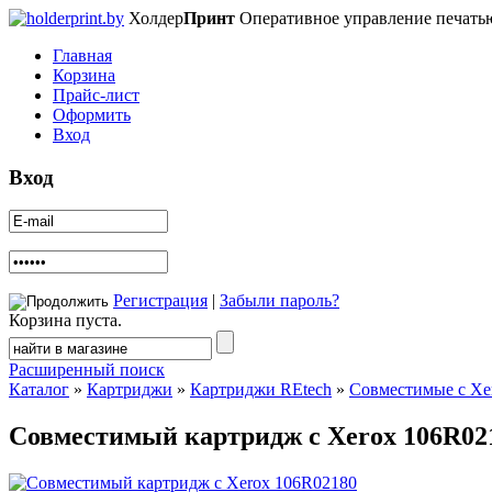
Холдер
Принт
Оперативное управление печать
Главная
Корзина
Прайс-лист
Оформить
Вход
Вход
Регистрация
|
Забыли пароль?
Корзина пуста.
Расширенный поиск
Каталог
»
Картриджи
»
Картриджи REtech
»
Совместимые с Xe
Совместимый картридж с Xerox 106R02