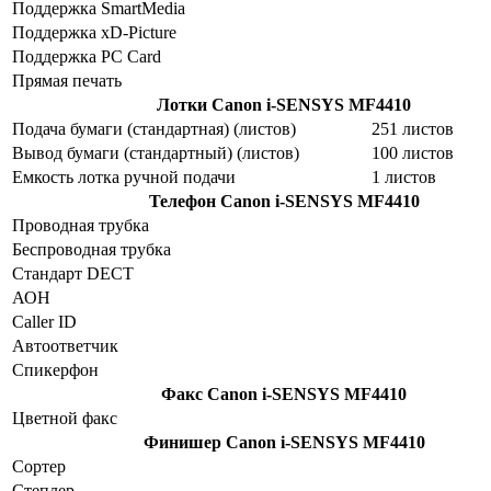
Поддержка SmartMedia
Поддержка xD-Picture
Поддержка PC Card
Прямая печать
Лотки
Canon i-SENSYS MF4410
Подача бумаги (стандартная) (листов)
251 листов
Вывод бумаги (стандартный) (листов)
100 листов
Емкость лотка ручной подачи
1 листов
Телефон
Canon i-SENSYS MF4410
Проводная трубка
Беспроводная трубка
Стандарт DECT
АОН
Caller ID
Автоответчик
Спикерфон
Факс
Canon i-SENSYS MF4410
Цветной факс
Финишер
Canon i-SENSYS MF4410
Сортер
Степлер