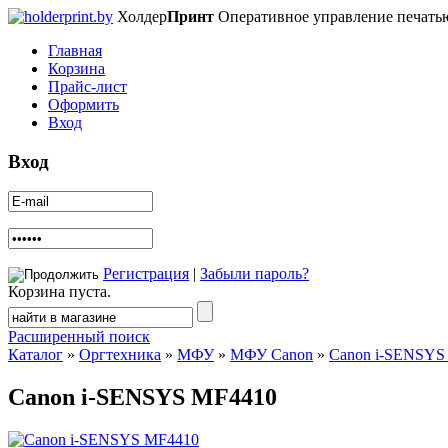
Холдер
Принт
Оперативное управление печать
Главная
Корзина
Прайс-лист
Оформить
Вход
Вход
Регистрация
|
Забыли пароль?
Корзина пуста.
Расширенный поиск
Каталог
»
Оргтехника
»
МФУ
»
МФУ Canon
»
Canon i-SENSYS
Canon i-SENSYS MF4410