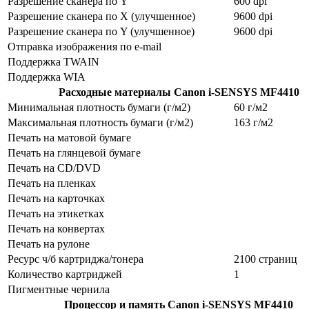
Разрешение сканера по Y
600 dpi
Разрешение сканера по Х (улучшенное)
9600 dpi
Разрешение сканера по Y (улучшенное)
9600 dpi
Отправка изображения по e-mail
Поддержка TWAIN
Поддержка WIA
Расходные материалы
Canon i-SENSYS MF4410
Минимальная плотность бумаги (г/м2)
60 г/м2
Максимальная плотность бумаги (г/м2)
163 г/м2
Печать на матовой бумаге
Печать на глянцевой бумаге
Печать на CD/DVD
Печать на пленках
Печать на карточках
Печать на этикетках
Печать на конвертах
Печать на рулоне
Ресурс ч/б картриджа/тонера
2100 страниц
Количество картриджей
1
Пигментные чернила
Процессор и память
Canon i-SENSYS MF4410