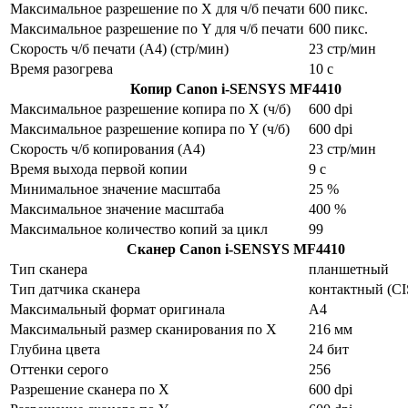
Максимальное разрешение по X для ч/б печати
600 пикс.
Максимальное разрешение по Y для ч/б печати
600 пикс.
Скорость ч/б печати (A4) (стр/мин)
23 стр/мин
Время разогрева
10 с
Копир
Canon i-SENSYS MF4410
Максимальное разрешение копира по X (ч/б)
600 dpi
Максимальное разрешение копира по Y (ч/б)
600 dpi
Скорость ч/б копирования (A4)
23 стр/мин
Время выхода первой копии
9 с
Минимальное значение масштаба
25 %
Максимальное значение масштаба
400 %
Максимальное количество копий за цикл
99
Сканер
Canon i-SENSYS MF4410
Тип сканера
планшетный
Тип датчика сканера
контактный (CI
Максимальный формат оригинала
A4
Максимальный размер сканирования по X
216 мм
Глубина цвета
24 бит
Оттенки серого
256
Разрешение сканера по Х
600 dpi