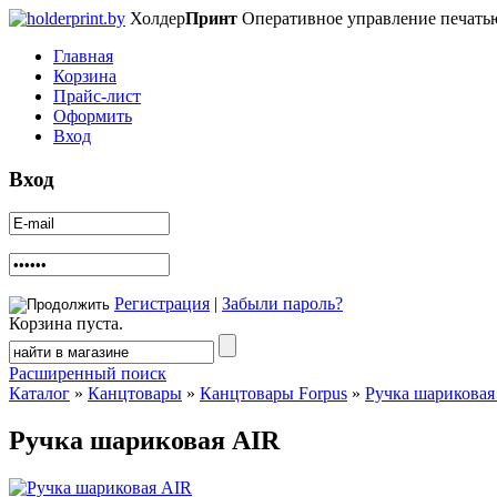
Холдер
Принт
Оперативное управление печать
Главная
Корзина
Прайс-лист
Оформить
Вход
Вход
Регистрация
|
Забыли пароль?
Корзина пуста.
Расширенный поиск
Каталог
»
Канцтовары
»
Канцтовары Forpus
»
Ручка шариковая
Ручка шариковая AIR