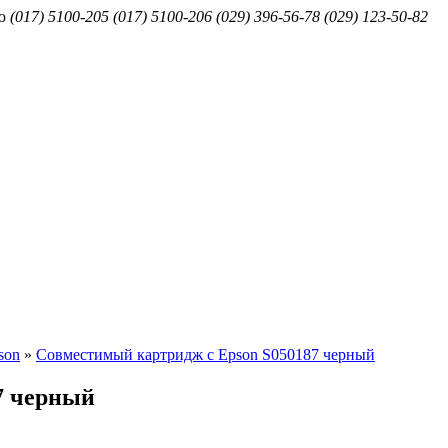
ю
(017) 5100-205
(017) 5100-206
(029) 396-56-78
(029) 123-50-82
son
»
Совместимый картридж с Epson S050187 черный
7 черный