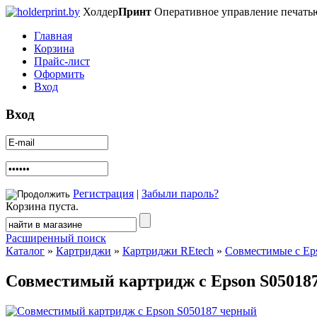
Холдер
Принт
Оперативное управление печать
Главная
Корзина
Прайс-лист
Оформить
Вход
Вход
Регистрация
|
Забыли пароль?
Корзина пуста.
Расширенный поиск
Каталог
»
Картриджи
»
Картриджи REtech
»
Совместимые с Ep
Совместимый картридж с Epson S05018