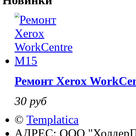
Новинки
Ремонт Xerox WorkCe
30 руб
©
Templatica
АДРЕС:
ООО "ХолдерПр